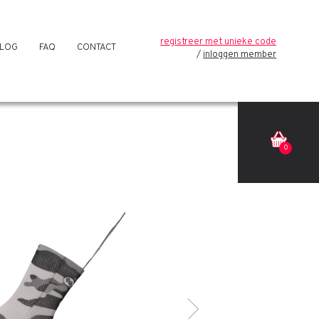
registreer met unieke code
LOG
FAQ
CONTACT
inloggen member
0
Volgende