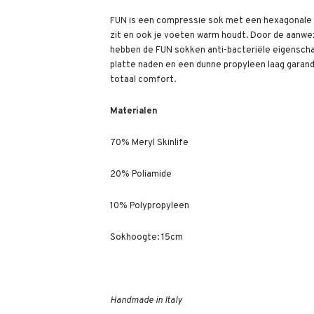
FUN is een compressie sok met een hexagonale v
zit en ook je voeten warm houdt. Door de aanwez
hebben de FUN sokken anti-bacteriële eigenschap
platte naden en een dunne propyleen laag gara
totaal comfort.
Materialen
70% Meryl Skinlife
20% Poliamide
10% Polypropyleen
Sokhoogte: 15cm
Handmade in Italy