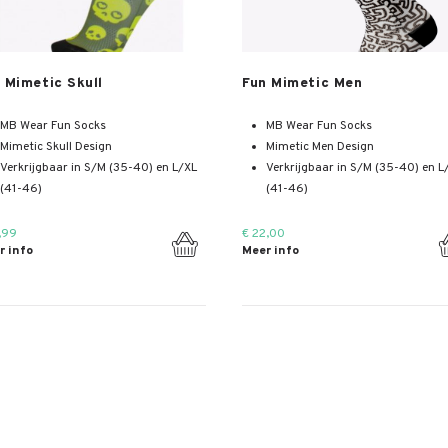
Meer info
Meer info
 Mimetic Skull
Fun Mimetic Men
MB Wear Fun Socks
MB Wear Fun Socks
Mimetic Skull Design
Mimetic Men Design
Verkrijgbaar in S/M (35-40) en L/XL
Verkrijgbaar in S/M (35-40) en L
(41-46)
(41-46)
,99
€ 22,00
r info
Meer info