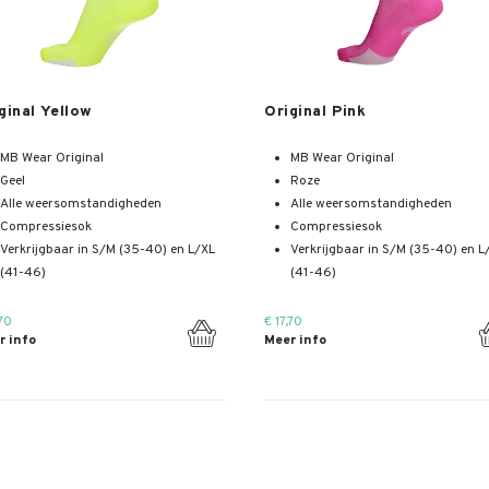
Meer info
Meer info
ginal Yellow
Original Pink
MB Wear Original
MB Wear Original
Geel
Roze
Alle weersomstandigheden
Alle weersomstandigheden
Compressiesok
Compressiesok
Verkrijgbaar in S/M (35-40) en L/XL
Verkrijgbaar in S/M (35-40) en L
(41-46)
(41-46)
,70
€ 17,70
r info
Meer info