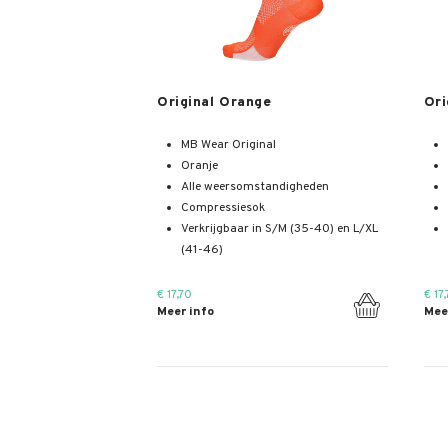
Meer info
Original Orange
Ori
MB Wear Original
Oranje
Alle weersomstandigheden
Compressiesok
Verkrijgbaar in S/M (35-40) en L/XL
(41-46)
€ 17,70
€ 17
Meer info
Mee