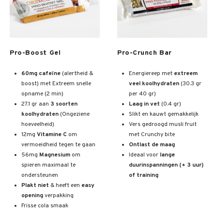
Meer info
Meer info
Pro-Boost Gel
Pro-Crunch Bar
60mg cafeïne
(alertheid &
Energiereep met
extreem
boost) met Extreem snelle
veel koolhydraten
(30.3 gr
opname (2 min)
per 40 gr)
27.1 gr aan
3 soorten
Laag in vet
(0.4 gr)
koolhydraten
(Ongeziene
Slikt en kauwt gemakkelijk
hoeveelheid)
Vers gedroogd musli fruit
12mg
Vitamine C
om
met Crunchy bite
vermoeidheid tegen te gaan
Ontlast de maag
56mg
Magnesium
om
Ideaal voor
lange
spieren maximaal te
duurinspanningen (+ 3 uur)
ondersteunen
of training
Plakt niet
& heeft een
easy
opening
verpakking
Frisse cola smaak