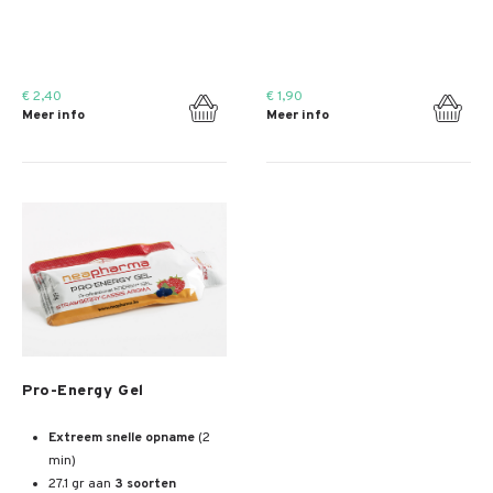
€ 2,40
€ 1,90
Meer info
Meer info
Meer info
Pro-Energy Gel
Extreem snelle opname
(2
min)
27.1 gr aan
3 soorten