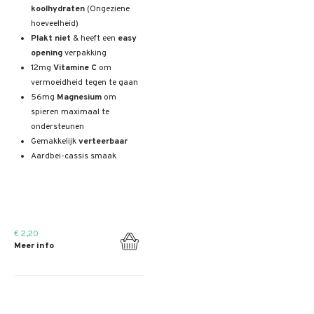
koolhydraten
(Ongeziene
hoeveelheid)
Plakt niet
& heeft een
easy
opening
verpakking
12mg
Vitamine C
om
vermoeidheid tegen te gaan
56mg
Magnesium
om
spieren maximaal te
ondersteunen
Gemakkelijk
verteerbaar
Aardbei-cassis smaak
€ 2,20
Meer info