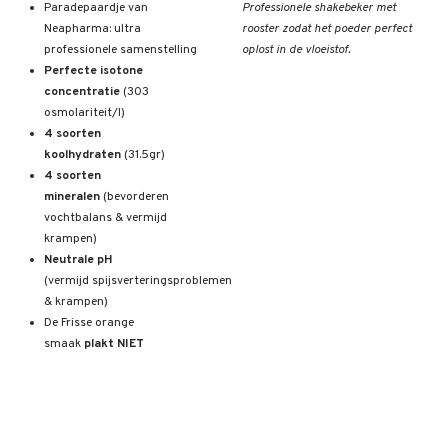
Paradepaardje van
Professionele shakebeker met
Neapharma: ultra
rooster zodat het poeder perfect
professionele samenstelling
oplost in de vloeistof.
Perfecte isotone
concentratie
(303
osmolariteit/l)
4 soorten
koolhydraten
(31.5gr)
4 soorten
mineralen
(bevorderen
vochtbalans & vermijd
krampen)
Neutrale pH
(vermijd spijsverteringsproblemen
& krampen)
De Frisse orange
smaak
plakt NIET