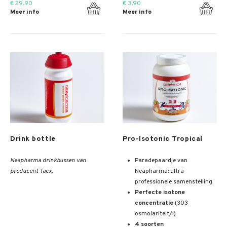
€ 29,90
€ 3,90
Meer info
Meer info
Meer info
Meer info
Drink bottle
Pro-Isotonic Tropical
Neapharma drinkbussen van
Paradepaardje van
producent Tacx.
Neapharma: ultra
professionele samenstelling
Perfecte isotone
concentratie
(303
osmolariteit/l)
4 soorten