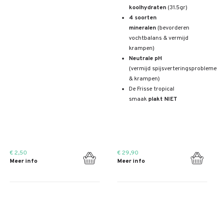
koolhydraten
(31.5gr)
4 soorten
mineralen
(bevorderen
vochtbalans & vermijd
krampen)
Neutrale pH
(vermijd spijsverteringsproblem
& krampen)
De Frisse tropical
smaak
plakt NIET
€ 2,50
€ 29,90
Meer info
Meer info