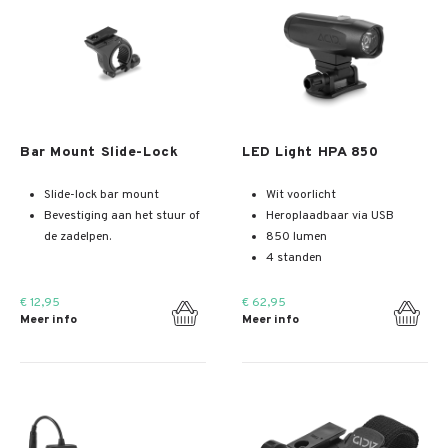
Meer info
Meer info
Bar Mount Slide-Lock
LED Light HPA 850
Slide-lock bar mount
Wit voorlicht
Bevestiging aan het stuur of
Heroplaadbaar via USB
de zadelpen.
850 lumen
4 standen
€ 12,95
€ 62,95
Meer info
Meer info