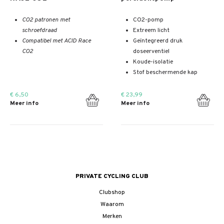
CO2 patronen met
CO2-pomp
schroefdraad
Extreem licht
Compatibel met ACID Race
Geïntegreerd druk
CO2
doseerventiel
Koude-isolatie
Stof beschermende kap
€ 6,50
€ 23,99
Meer info
Meer info
PRIVATE CYCLING CLUB
Clubshop
Waarom
Merken