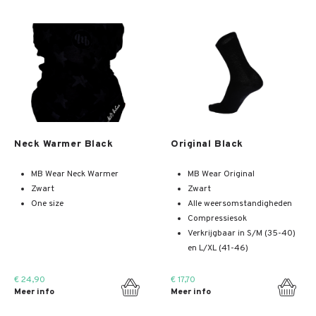
Meer info
Meer info
Neck Warmer Black
Original Black
MB Wear Neck Warmer
MB Wear Original
Zwart
Zwart
One size
Alle weersomstandigheden
Compressiesok
Verkrijgbaar in S/M (35-40)
en L/XL (41-46)
€ 24,90
€ 17,70
Meer info
Meer info