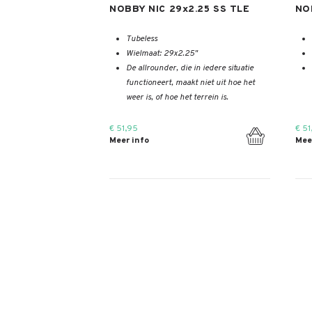
NOBBY NIC 29x2.25 SS TLE
NO
Tubeless
Wielmaat: 29x2.25"
De allrounder, die in iedere situatie
functioneert, maakt niet uit hoe het
weer is, of hoe het terrein is.
€ 51,95
€ 51
Meer info
Mee