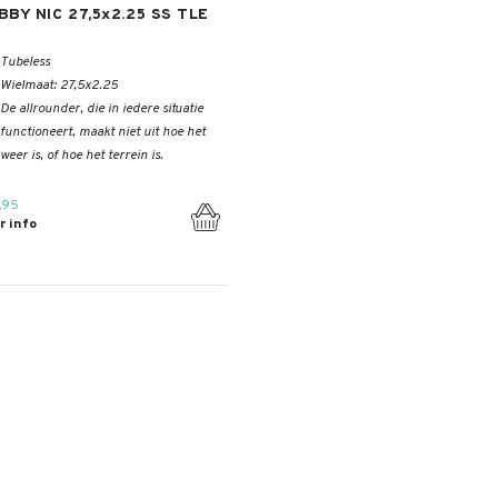
BBY NIC 27,5x2.25 SS TLE
Tubeless
Wielmaat: 27,5x2.25
De allrounder, die in iedere situatie
functioneert, maakt niet uit hoe het
weer is, of hoe het terrein is.
,95
r info