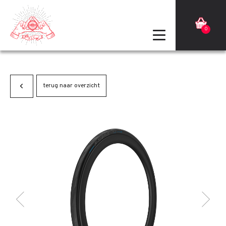
0
terug naar overzicht
Terug
Volgende