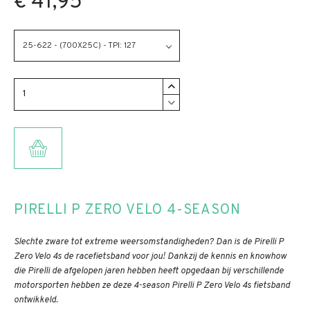
€ 41,95
25-622 - (700X25C) - TPI: 127
TOEVOEGEN AAN WINKELMANDJE
PIRELLI P ZERO VELO 4-SEASON
Slechte zware tot extreme weersomstandigheden? Dan is de Pirelli P
Zero Velo 4s de racefietsband voor jou! Dankzij de kennis en knowhow
die Pirelli de afgelopen jaren hebben heeft opgedaan bij verschillende
motorsporten hebben ze deze 4-season Pirelli P Zero Velo 4s fietsband
ontwikkeld.