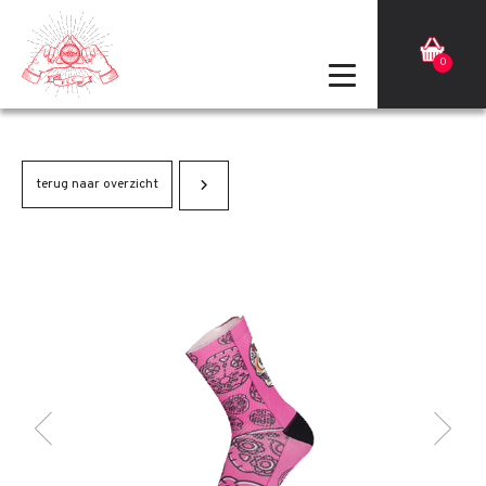
0
terug naar overzicht
Terug
Volgende