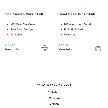
Meer info
Meer info
Toe Covers Pink Skull
Head Band Pink Skull
MB Wear Toe Cover
MB Wear Head Band
Pink Skull Design
Pink Skull Design
One size
One size
€ 24,90
€ 20,90
Meer info
Meer info
PRIVATE CYCLING CLUB
Clubshop
Waarom
Merken