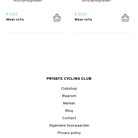
omstandigheden
omstandigheden
€ 11,50
€ 12,50
Meer info
Meer info
PRIVATE CYCLING CLUB
Clubshop
Waarom
Merken
Blog
Contact
Algemene Voorwaarden
Privacy policy