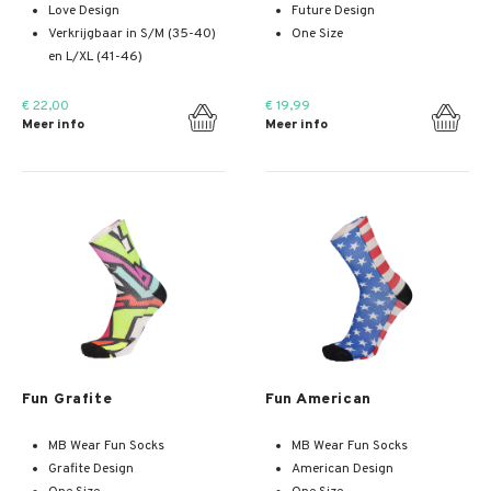
Love Design
Future Design
Verkrijgbaar in S/M (35-40)
One Size
en L/XL (41-46)
€ 22,00
€ 19,99
Meer info
Meer info
Meer info
Meer info
Fun Grafite
Fun American
MB Wear Fun Socks
MB Wear Fun Socks
Grafite Design
American Design